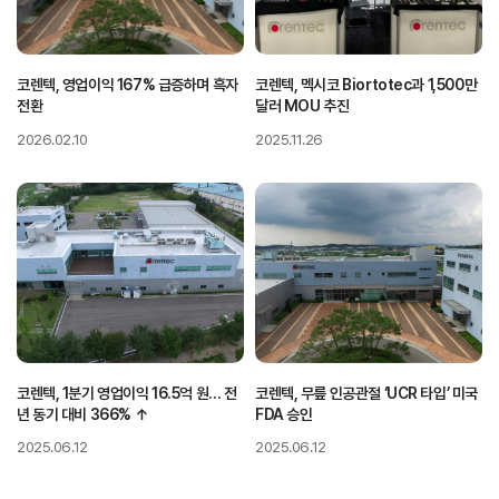
코렌텍, 영업이익 167% 급증하며 흑자
코렌텍, 멕시코 Biortotec과 1,500만
전환
달러 MOU 추진
2026.02.10
2025.11.26
코렌텍, 1분기 영업이익 16.5억 원… 전
코렌텍, 무릎 인공관절 ‘UCR 타입’ 미국
년 동기 대비 366% ↑
FDA 승인
2025.06.12
2025.06.12