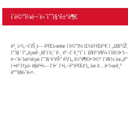
ì´ë©”ì¼ë¬´ë‹¨ìˆ˜ì§‘ê±°ë¶€
ë³¸ ì›¹ì‚¬ì´íŠ¸ì— ê²Œì‹œëœ ì´ë©”ì¼ ì£¼ì†Œê°€ ì „ìžìš°íŽ
ìˆ˜ì§‘ í”„ë¡œê·¸ëž¨ì´ë‚˜ ê·¸ ë°–ì˜ ê¸°ìˆ ì  ìž¥ì¹˜ë¥¼ ì´ìš©í•˜
ë¬´ë‹¨ìœ¼ë¡œ ìˆ˜ì§‘ë˜ëŠ” ê²ƒì„ ê±°ë¶€í•˜ë©° ì´ë¥¼ ìœ„ë°
ì •ë³´í†µì‹ ë§ë²•ì— ì˜í•´ í˜•ì‚¬ì²˜ë²Œë¨ì„ ìœ ë…í•˜ì‹œê¸°
ë°”ëžë‹ˆë‹¤.