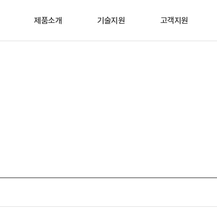
제품소개
기술지원
고객지원
HIP
Brochure
고객의 소리
KNEE
Surgical Technique
오시는 길
SHOULDER
Clinical Evidence
SPINE
SPORTS MEDICINE